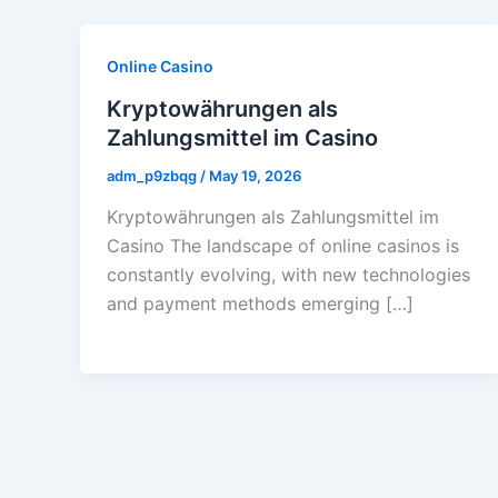
Online Casino
Kryptowährungen als
Zahlungsmittel im Casino
adm_p9zbqg
/
May 19, 2026
Kryptowährungen als Zahlungsmittel im
Casino The landscape of online casinos is
constantly evolving, with new technologies
and payment methods emerging […]